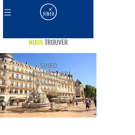
NOUS
TROUVER
SINEO
MONTPELLIER
GERARD ET BRIGITTE LABORDERIE
alsb.secretariat@alsb.fr
06.78.81.22.43
MIN, 281 avenue du Marché Gare
ITINERANT SUR LE
DÉPARTEMENT